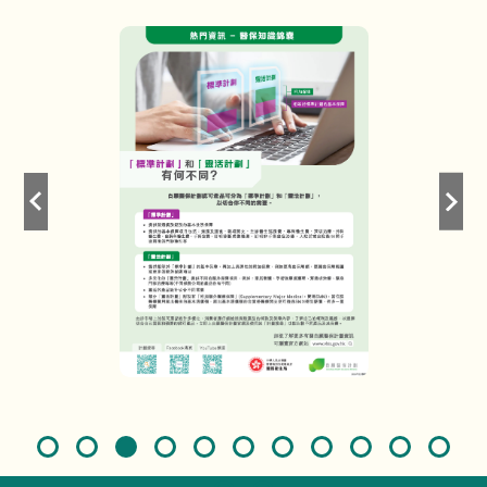
电
邮:
页
一
电
下
话:
传
真:
地
址:
分
分
分
分
享
享
享
享
至
至
至
至
Facebook
Instagram
Youtube
RSS