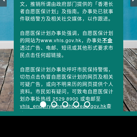
文，推销所谓由政府部门提供的「香港长
文，推销所谓由政府部门提供的「香港长
者自愿医保计划」及指南。办事处已就事
者自愿医保计划」及指南。办事处已就事
件联络警方及相关社交媒体，以作跟进。
件联络警方及相关社交媒体，以作跟进。
自愿医保计划办事处强调，自愿医保计划
自愿医保计划办事处强调，自愿医保计划
的网站为www.vhis.gov.hk，办事处
的网站为www.vhis.gov.hk，办事处
不会
不会
透过广告、电邮、短讯或其他形式要求市
透过广告、电邮、短讯或其他形式要求市
民点击任何超链接。
民点击任何超链接。
自愿医保计划办事处呼吁市民保持警惕，
自愿医保计划办事处呼吁市民保持警惕，
切勿点击伪冒自愿医保计划的网页及相关
切勿点击伪冒自愿医保计划的网页及相关
可疑广告，或向不明来历的网页提供个人
可疑广告，或向不明来历的网页提供个人
资料。市民如有疑问，可致电自愿医保计
资料。市民如有疑问，可致电自愿医保计
划办事处热线
划办事处热线
2529 8900
2529 8900
或电邮至
或电邮至
vhis_enquiry@healthbureau.gov.hk
vhis_enquiry@healthbureau.gov.hk
查
查
询。
询。
医务卫生局
医务卫生局
自愿医保计划办事处
自愿医保计划办事处